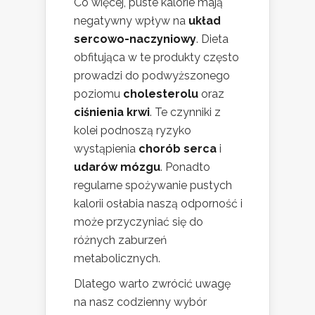
Co więcej, puste kalorie mają
negatywny wpływ na
układ
sercowo-naczyniowy
. Dieta
obfitująca w te produkty często
prowadzi do podwyższonego
poziomu
cholesterolu
oraz
ciśnienia krwi
. Te czynniki z
kolei podnoszą ryzyko
wystąpienia
chorób serca
i
udarów mózgu
. Ponadto
regularne spożywanie pustych
kalorii osłabia naszą odporność i
może przyczyniać się do
różnych zaburzeń
metabolicznych.
Dlatego warto zwrócić uwagę
na nasz codzienny wybór