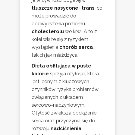
je w żywności bogatej w
tłuszcze nasycone
i
trans
, co
może prowadzić do
podwyższenia poziomu
cholesterolu
we krwi. A to z
kolei wiąże się z ryzykiem
wystąpienia
chorób serca
,
takich jak miażdżyca.
Dieta obfitująca w puste
kalorie
sprzyja otyłości, która
jest jednym z kluczowych
czynników ryzyka problemów
związanych z układem
sercowo-naczyniowym.
Otyłość zwiększa obciążenie
serca oraz przyczynia się do
rozwoju
nadciśnienia