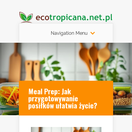
Navigation Menu
Meal Prep: Jak
przygotowywanie
posiłków ułatwia życie?