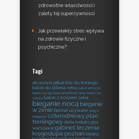
zdrowotne właściwości i
zalety tej superżywności
Jak przewlekły stres wpływa
na zdrowie fizyczne i
psychiczne?
Tagi
akcesoria piłkarskie do treningu
balon do latania cena
balon lotniczy
balon na ogrzane powietrze cena
balon na
balon z koszem cena
uwięzi
bieganie nocą
bieganie
w zimie
bieżnie używane
blog o
czterodniowy plan
bieganiu
treningowy
dieta redukcyjna
gabinet leczenia
warszawa
kręgosłupa poznań
klinika
leczenia kręgosłupa poznań