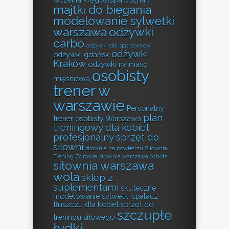
majtki do biegania
modelowanie sylwetki
warszawa
odżywki
carbo
odżywki dla sportowców
odżywki
odżywki gdańsk
Kraków
odżywki na masę
osobisty
mięśniową
trener w
warszawie
Personalny
plan
trener osobisty Warszawa
treningowy dla kobiet
profesjonalny sprzęt do
siłowni
siłownia na powietrzu
Siłownia
Trening Zdrowie
siłownia warszawa ochota
siłownia warszawa
wola
sklep z
suplementami
skuteczne
modelowanie sylwetki
spalacz
tłuszczu dla kobiet
sprzęt do
szczupłe
treningu siłowego
łydki