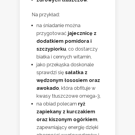
Na przykład:
na śniadanie można
przygotować
jajecznicę z
dodatkiem pomidora i
szczypiorku
, co dostarczy
białka i cennych witamin,
jako przekąska doskonale
sprawdzi się
sałatka z
wędzonym łososiem oraz
awokado
, która obfituje w
kwasy tłuszczowe omega-3,
na obiad polecam
ryż
zapiekany z kurczakiem
oraz kiszonym ogórkiem
,
zapewniający energię dzięki