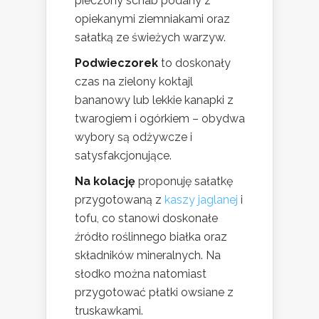
pieczony schab podany z
opiekanymi ziemniakami oraz
sałatką ze świeżych warzyw.
Podwieczorek
to doskonały
czas na zielony koktajl
bananowy lub lekkie kanapki z
twarogiem i ogórkiem – obydwa
wybory są odżywcze i
satysfakcjonujące.
Na kolację
proponuję sałatkę
przygotowaną z
kaszy jaglanej
i
tofu, co stanowi doskonałe
źródło roślinnego białka oraz
składników mineralnych. Na
słodko można natomiast
przygotować płatki owsiane z
truskawkami.