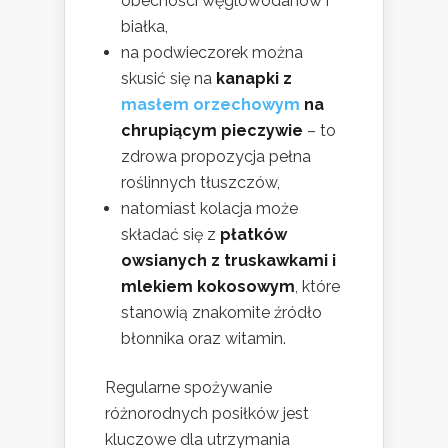
obecności węglowodanów i
białka,
na podwieczorek można
skusić się na
kanapki z
masłem orzechowym
na
chrupiącym pieczywie
– to
zdrowa propozycja pełna
roślinnych tłuszczów,
natomiast kolacja może
składać się z
płatków
owsianych z truskawkami i
mlekiem kokosowym
, które
stanowią znakomite źródło
błonnika oraz witamin.
Regularne spożywanie
różnorodnych posiłków jest
kluczowe dla utrzymania