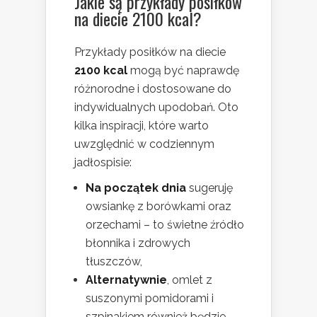
Jakie są przykłady posiłków
na diecie 2100 kcal?
Przykłady posiłków na diecie
2100 kcal
mogą być naprawdę
różnorodne i dostosowane do
indywidualnych upodobań. Oto
kilka inspiracji, które warto
uwzględnić w codziennym
jadłospisie:
Na początek dnia
sugeruję
owsiankę z borówkami oraz
orzechami – to świetne źródło
błonnika i zdrowych
tłuszczów,
Alternatywnie
, omlet z
suszonymi pomidorami i
szpinakiem również będzie