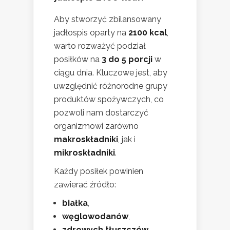
Aby stworzyć zbilansowany
jadłospis oparty na
2100 kcal
,
warto rozważyć podział
posiłków na
3 do 5 porcji
w
ciągu dnia. Kluczowe jest, aby
uwzględnić różnorodne grupy
produktów spożywczych, co
pozwoli nam dostarczyć
organizmowi zarówno
makroskładniki
, jak i
mikroskładniki
.
Każdy posiłek powinien
zawierać źródło:
białka
,
węglowodanów
,
zdrowych tłuszczów
.