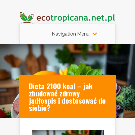
Navigation Menu
Dieta 2100 kcal – jak
zbudować zdrowy
jadłospis i dostosować do
siebie?