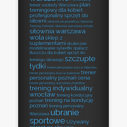
plan
trener osobisty Warszawa
treningowy dla kobiet
profesjonalny sprzęt do
siłowni
siłownia na powietrzu
Siłownia
Trening Zdrowie
siłownia warszawa ochota
siłownia warszawa
wola
sklep z
suplementami
skuteczne
modelowanie sylwetki
spalacz
tłuszczu dla kobiet
sprzęt do
szczupłe
treningu siłowego
łydki
trener personalny kurs w Gdańsku
trener
trener personalny kurs w krakowie
personalny poznań cena
trener personalny warszawa mokotów
trening indywidualny
wrocław
trening kondycyjny
trening na kondycję
poznań
poznań
trening personalny
ubranie
Warszawa
sportowe
Używany