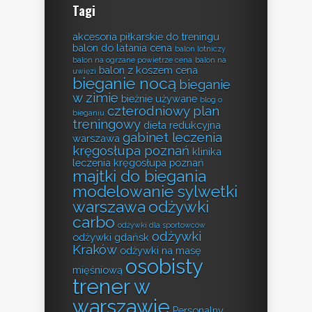
Tagi
akcesoria piłkarskie do treningu
balon do latania cena
balon lotniczy
balon na ogrzane powietrze cena
balon na
balon z koszem cena
uwięzi
bieganie nocą
bieganie
w zimie
bieżnie używane
blog o
czterodniowy plan
bieganiu
treningowy
dieta redukcyjna
gabinet leczenia
warszawa
kręgosłupa poznań
klinika
leczenia kręgosłupa poznań
majtki do biegania
modelowanie sylwetki
warszawa
odżywki
carbo
odżywki dla sportowców
odżywki
odżywki gdańsk
Kraków
odżywki na masę
osobisty
mięśniową
trener w
warszawie
Personalny