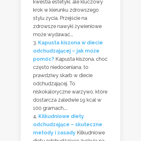
kwestia estetyki, ale kluczowy
krok w kierunku zdrowszego
stylu życia. Przejście na
zdrowsze nawyki żywieniowe
może wydawać...
Kapusta kiszona w diecie
odchudzającej – jak może
pomóc?
Kapusta kiszona, choć
często niedoceniana, to
prawdziwy skarb w diecie
odchudzającej. To
niskokaloryczne warzywo, które
dostarcza zaledwie 19 kcal w
100 gramach,...
Kilkudniowe diety
odchudzające – skuteczne
metody i zasady
Kilkudniowe
diety odchudzające zyskują na