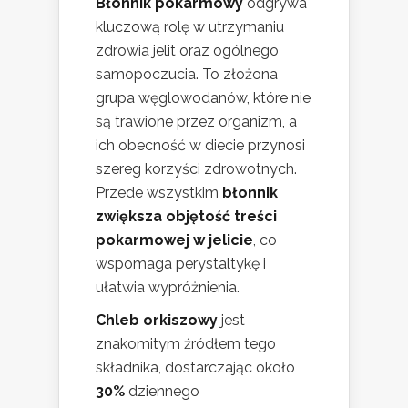
Błonnik pokarmowy
odgrywa
kluczową rolę w utrzymaniu
zdrowia jelit oraz ogólnego
samopoczucia. To złożona
grupa węglowodanów, które nie
są trawione przez organizm, a
ich obecność w diecie przynosi
szereg korzyści zdrowotnych.
Przede wszystkim
błonnik
zwiększa objętość treści
pokarmowej w jelicie
, co
wspomaga perystaltykę i
ułatwia wypróżnienia.
Chleb orkiszowy
jest
znakomitym źródłem tego
składnika, dostarczając około
30%
dziennego