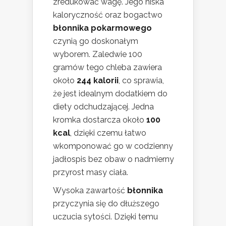
zredukować wagę. Jego niska
kaloryczność oraz bogactwo
błonnika pokarmowego
czynią go doskonałym
wyborem. Zaledwie 100
gramów tego chleba zawiera
około
244 kalorii
, co sprawia,
że jest idealnym dodatkiem do
diety odchudzającej. Jedna
kromka dostarcza około
100
kcal
, dzięki czemu łatwo
wkomponować go w codzienny
jadłospis bez obaw o nadmierny
przyrost masy ciała.
Wysoka zawartość
błonnika
przyczynia się do dłuższego
uczucia sytości. Dzięki temu