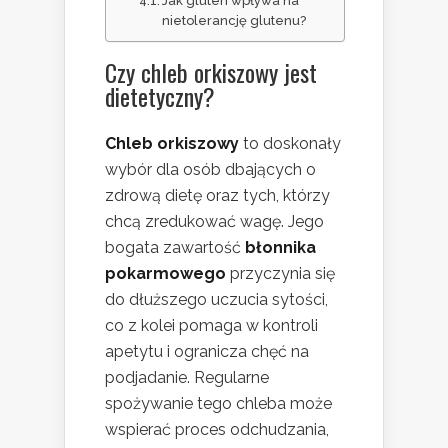
Jak gluten wpływa na
nietolerancję glutenu?
Czy chleb orkiszowy jest
dietetyczny?
Chleb orkiszowy
to doskonały
wybór dla osób dbających o
zdrową dietę oraz tych, którzy
chcą zredukować wagę. Jego
bogata zawartość
błonnika
pokarmowego
przyczynia się
do dłuższego uczucia sytości,
co z kolei pomaga w kontroli
apetytu i ogranicza chęć na
podjadanie. Regularne
spożywanie tego chleba może
wspierać proces odchudzania,