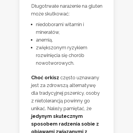
Długotrwałe narażenie na gluten
może skutkować:
niedoborami witamin i
minerałów,
anemią,
zwiększonym ryzykiem
rozwinięcia się chorób
nowotworowych.
Choć orkisz
często uznawany
jest za zdrowszą alternatywę
dla tradycyjnej pszenicy, osoby
z nietolerancją powinny go
unikać. Należy pamiętać, że
jedynym skutecznym
sposobem radzenia sobie z
objawami związanymi z