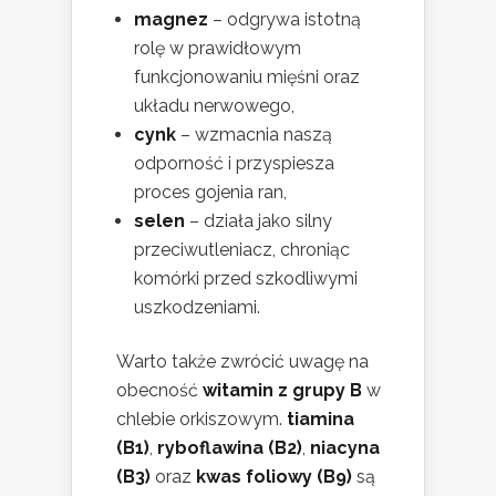
magnez
– odgrywa istotną
rolę w prawidłowym
funkcjonowaniu mięśni oraz
układu nerwowego,
cynk
– wzmacnia naszą
odporność i przyspiesza
proces gojenia ran,
selen
– działa jako silny
przeciwutleniacz, chroniąc
komórki przed szkodliwymi
uszkodzeniami.
Warto także zwrócić uwagę na
obecność
witamin z grupy B
w
chlebie orkiszowym.
tiamina
(B1)
,
ryboflawina (B2)
,
niacyna
(B3)
oraz
kwas foliowy (B9)
są