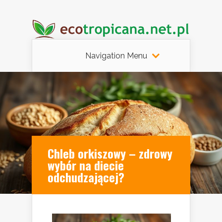
Navigation Menu
Chleb orkiszowy – zdrowy
wybór na diecie
odchudzającej?