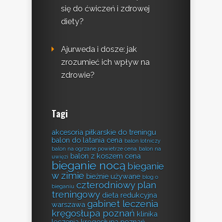
się do ćwiczeń i zdrowej
diety?
Ajurweda i dosze: jak
zrozumieć ich wpływ na
zdrowie?
Tagi
akcesoria piłkarskie do treningu
balon do latania cena
balon lotniczy
balon na ogrzane powietrze cena
balon na
balon z koszem cena
uwięzi
bieganie nocą
bieganie
w zimie
bieżnie używane
blog o
czterodniowy plan
bieganiu
treningowy
dieta redukcyjna
gabinet leczenia
warszawa
kręgosłupa poznań
klinika
leczenia kręgosłupa poznań