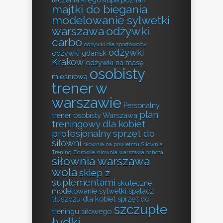
majtki do biegania
modelowanie sylwetki
warszawa
odżywki
carbo
odżywki dla sportowców
odżywki
odżywki gdańsk
Kraków
odżywki na masę
osobisty
mięśniową
trener w
warszawie
Personalny
plan
trener osobisty Warszawa
treningowy dla kobiet
profesjonalny sprzęt do
siłowni
siłownia na powietrzu
Siłownia
Trening Zdrowie
siłownia warszawa ochota
siłownia warszawa
wola
sklep z
suplementami
skuteczne
modelowanie sylwetki
spalacz
tłuszczu dla kobiet
sprzęt do
szczupłe
treningu siłowego
łydki