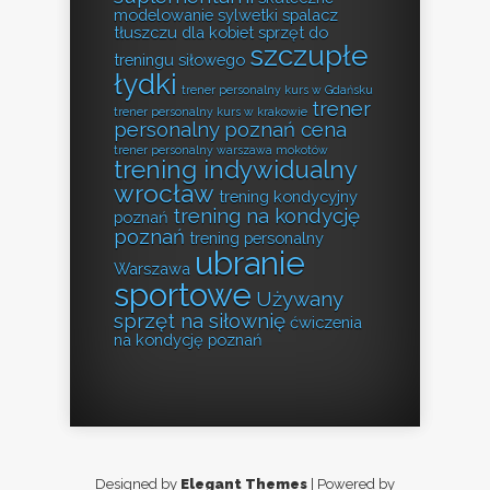
modelowanie sylwetki
spalacz
tłuszczu dla kobiet
sprzęt do
szczupłe
treningu siłowego
łydki
trener personalny kurs w Gdańsku
trener
trener personalny kurs w krakowie
personalny poznań cena
trener personalny warszawa mokotów
trening indywidualny
wrocław
trening kondycyjny
trening na kondycję
poznań
poznań
trening personalny
ubranie
Warszawa
sportowe
Używany
sprzęt na siłownię
ćwiczenia
na kondycję poznań
Designed by
Elegant Themes
| Powered by