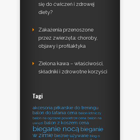
się do ćwiczeń i zdrowej
diety?
Zakażenia przenoszone
przez zwierzęta: choroby,
objawy i profilaktyka
Zielona kawa – właściwości,
składniki i zdrowotne korzyści
Tagi
akcesoria piłkarskie do treningu
balon do latania cena
balon lotniczy
balon na ogrzane powietrze cena
balon na
balon z koszem cena
uwięzi
bieganie nocą
bieganie
w zimie
bieżnie używane
blog o