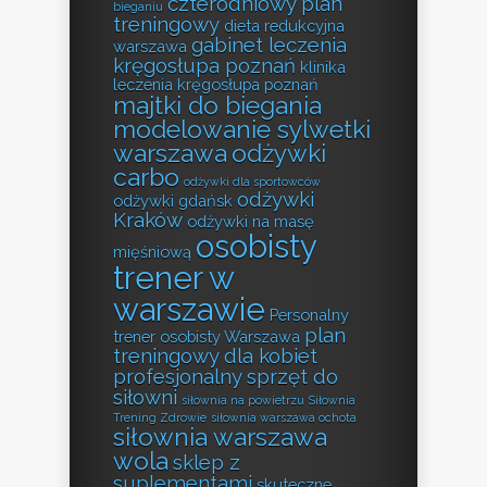
czterodniowy plan
bieganiu
treningowy
dieta redukcyjna
gabinet leczenia
warszawa
kręgosłupa poznań
klinika
leczenia kręgosłupa poznań
majtki do biegania
modelowanie sylwetki
warszawa
odżywki
carbo
odżywki dla sportowców
odżywki
odżywki gdańsk
Kraków
odżywki na masę
osobisty
mięśniową
trener w
warszawie
Personalny
plan
trener osobisty Warszawa
treningowy dla kobiet
profesjonalny sprzęt do
siłowni
siłownia na powietrzu
Siłownia
Trening Zdrowie
siłownia warszawa ochota
siłownia warszawa
wola
sklep z
suplementami
skuteczne