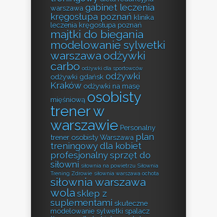
gabinet leczenia
warszawa
kręgosłupa poznań
klinika
leczenia kręgosłupa poznań
majtki do biegania
modelowanie sylwetki
warszawa
odżywki
carbo
odżywki dla sportowców
odżywki
odżywki gdańsk
Kraków
odżywki na masę
osobisty
mięśniową
trener w
warszawie
Personalny
plan
trener osobisty Warszawa
treningowy dla kobiet
profesjonalny sprzęt do
siłowni
siłownia na powietrzu
Siłownia
Trening Zdrowie
siłownia warszawa ochota
siłownia warszawa
wola
sklep z
suplementami
skuteczne
modelowanie sylwetki
spalacz