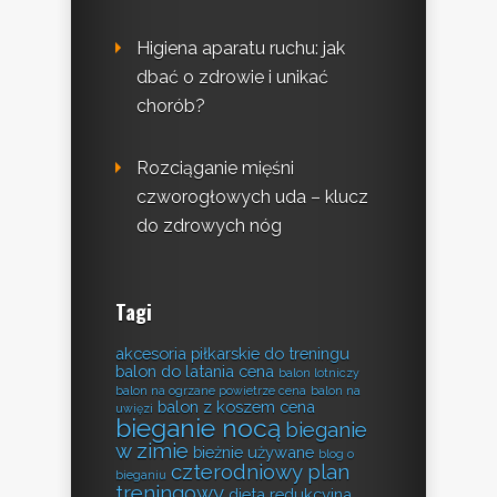
Higiena aparatu ruchu: jak
dbać o zdrowie i unikać
chorób?
Rozciąganie mięśni
czworogłowych uda – klucz
do zdrowych nóg
Tagi
akcesoria piłkarskie do treningu
balon do latania cena
balon lotniczy
balon na ogrzane powietrze cena
balon na
balon z koszem cena
uwięzi
bieganie nocą
bieganie
w zimie
bieżnie używane
blog o
czterodniowy plan
bieganiu
treningowy
dieta redukcyjna