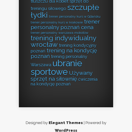
tłuszczu dla kobiet
sprzęt do
szczupłe
treningu siłowego
łydki
trener personalny kurs w Gdańsku
trener
trener personalny kurs w krakowie
personalny poznań cena
trener personalny warszawa mokotów
trening indywidualny
wrocław
trening kondycyjny
trening na kondycję
poznań
poznań
trening personalny
ubranie
Warszawa
sportowe
Używany
sprzęt na siłownię
ćwiczenia
na kondycję poznań
Designed by
Elegant Themes
| Powered by
WordPress