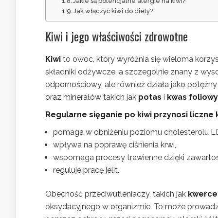
Jakie są potencjalne alergie na kiwi?
Jak włączyć kiwi do diety?
Kiwi i jego właściwości zdrowotne
Kiwi
to owoc, który wyróżnia się wieloma korz
składniki odżywcze, a szczególnie znany z wys
odpornościowy, ale również działa jako potężny 
oraz minerałów takich jak
potas
i
kwas foliowy
Regularne sięganie po kiwi przynosi liczne 
pomaga w obniżeniu poziomu cholesterolu L
wpływa na poprawę ciśnienia krwi,
wspomaga procesy trawienne dzięki zawarto
reguluje pracę jelit.
Obecność przeciwutleniaczy, takich jak
kwerce
oksydacyjnego w organizmie. To może prowadzić