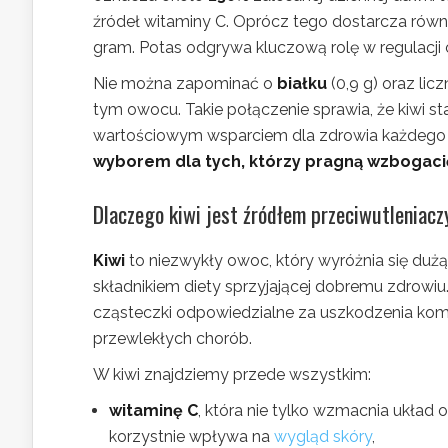
źródeł witaminy C. Oprócz tego dostarcza rów
gram. Potas odgrywa kluczową rolę w regulacji c
Nie można zapominać o
białku
(0,9 g) oraz li
tym owocu. Takie połączenie sprawia, że kiwi st
wartościowym wsparciem dla zdrowia każdego 
wyborem dla tych, którzy pragną wzbogacić
Dlaczego kiwi jest źródłem przeciwutleniacz
Kiwi
to niezwykły owoc, który wyróżnia się duż
składnikiem diety sprzyjającej dobremu zdrowiu.
cząsteczki odpowiedzialne za uszkodzenia ko
przewlekłych chorób.
W kiwi znajdziemy przede wszystkim:
witaminę C
, która nie tylko wzmacnia układ 
korzystnie wpływa na
wygląd skóry
,