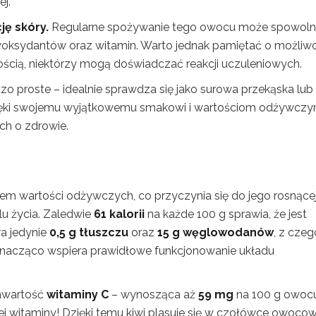
j.
ję skóry.
Regularne spożywanie tego owocu może spowoln
ntyoksydantów oraz witamin. Warto jednak pamiętać o możliw
dkością, niektórzy mogą doświadczać reakcji uczuleniowych.
dzo proste – idealnie sprawdza się jako surowa przekąska lub
zięki swojemu wyjątkowemu smakowi i wartościom odżywczy
ch o zdrowie.
em wartości odżywczych, co przyczynia się do jego rosnące
u życia. Zaledwie
61 kalorii
na każde 100 g sprawia, że jest
a jedynie
0,5 g tłuszczu
oraz
15 g węglowodanów
, z czeg
 znacząco wspiera prawidłowe funkcjonowanie układu
zawartość
witaminy C
– wynosząca aż
59 mg
na 100 g owocu
tej witaminy! Dzięki temu kiwi plasuje się w czołówce owoco