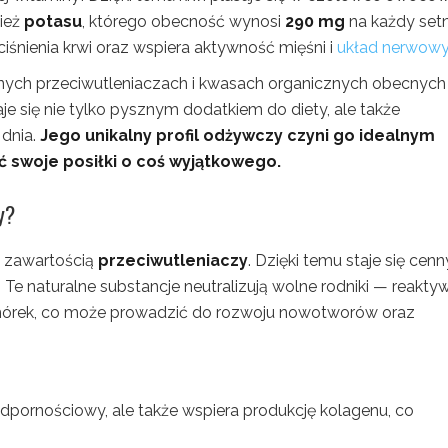
nież
potasu
, którego obecność wynosi
290 mg
na każdy set
iśnienia krwi oraz wspiera aktywność mięśni i
układ nerwow
cznych przeciwutleniaczach i kwasach organicznych obecnych
aje się nie tylko pysznym dodatkiem do diety, ale także
dnia.
Jego unikalny profil odżywczy czyni go idealnym
 swoje posiłki o coś wyjątkowego.
y?
ą zawartością
przeciwutleniaczy
. Dzięki temu staje się cen
 Te naturalne substancje neutralizują wolne rodniki — reakty
mórek, co może prowadzić do rozwoju nowotworów oraz
odpornościowy, ale także wspiera produkcję kolagenu, co