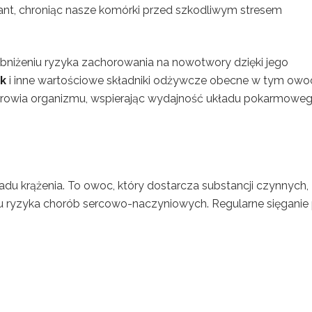
ydant, chroniąc nasze komórki przed szkodliwym stresem
iżeniu ryzyka zachorowania na nowotwory dzięki jego
ik
i inne wartościowe składniki odżywcze obecne w tym owo
drowia organizmu, wspierając wydajność układu pokarmowe
du krążenia. To owoc, który dostarcza substancji czynnych,
u ryzyka chorób sercowo-naczyniowych. Regularne sięganie