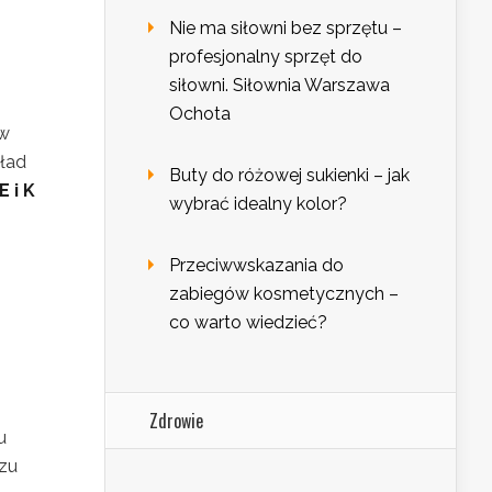
Nie ma siłowni bez sprzętu –
profesjonalny sprzęt do
siłowni. Siłownia Warszawa
Ochota
 w
kład
Buty do różowej sukienki – jak
E i K
wybrać idealny kolor?
Przeciwwskazania do
zabiegów kosmetycznych –
co warto wiedzieć?
Zdrowie
u
czu