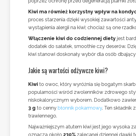
poprzez ochronę przed degeneracją plamki żółte
Kiwi ma również korzystny wpływ na kondyc
proces starzenia dzięki wysokiej zawartości a
wystąpienia alergii na kiwi; chociaż są one rza
Włączenie kiwi do codziennej diety
jest bar
dodatek do sałatek, smoothie czy deserów. D
kiwi stanowi doskonały wybór dla osób dbający
Jakie są wartości odżywcze kiwi?
Kiwi
to owoc, który wyróżnia się bogatym skarb
popularności wśród zwolenników zdrowego styl
niskokalorycznym wyborem. Dodatkowo zawier
3 g
to cenny
błonnik pokarmowy
. Ten składnik
trawiennego.
Najważniejszym atutem kiwi jest jego wysoka 
oznacza około
230%
zalecanej dziennej dawki 