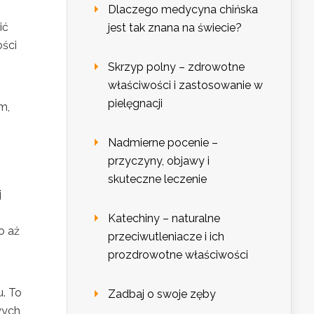
Dlaczego medycyna chińska
ić
jest tak znana na świecie?
ości
Skrzyp polny – zdrowotne
właściwości i zastosowanie w
pielęgnacji
m,
Nadmierne pocenie –
przyczyny, objawy i
skuteczne leczenie
j
Katechiny – naturalne
o aż
przeciwutleniacze i ich
prozdrowotne właściwości
. To
Zadbaj o swoje zęby
wych