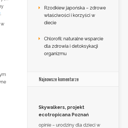
ny
Rzodkiew japońska – zdrowe
y
.
właściwości i korzyści w
diecie
 w
Chlorofil: naturalne wsparcie
dla zdrowia i detoksykacji
organizmu
nym
Najnowsze komentarze
wne
Skywalkers, projekt
ecotropicana Poznań
opinie – urodziny dla dzieci w