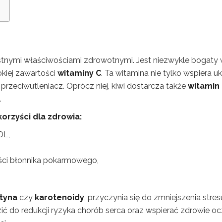
ystnymi właściwościami zdrowotnymi. Jest niezwykle bogaty
okiej zawartości
witaminy C
. Ta witamina nie tylko wspiera u
przeciwutleniacz. Oprócz niej, kiwi dostarcza także
witamin 
.
korzyści dla zdrowia:
DL,
ści błonnika pokarmowego,
tyna
czy
karotenoidy
, przyczynia się do zmniejszenia stres
 do redukcji ryzyka chorób serca oraz wspierać zdrowie o