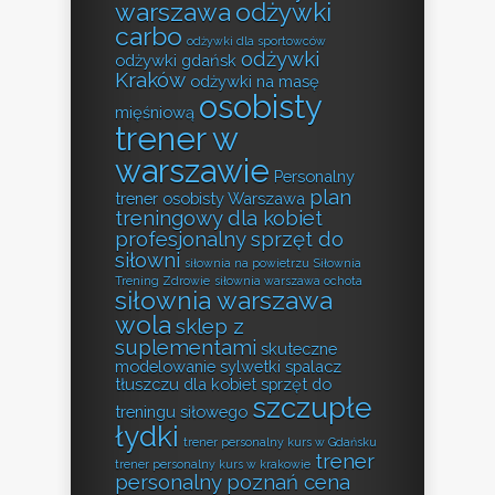
warszawa
odżywki
carbo
odżywki dla sportowców
odżywki
odżywki gdańsk
Kraków
odżywki na masę
osobisty
mięśniową
trener w
warszawie
Personalny
plan
trener osobisty Warszawa
treningowy dla kobiet
profesjonalny sprzęt do
siłowni
siłownia na powietrzu
Siłownia
Trening Zdrowie
siłownia warszawa ochota
siłownia warszawa
wola
sklep z
suplementami
skuteczne
modelowanie sylwetki
spalacz
tłuszczu dla kobiet
sprzęt do
szczupłe
treningu siłowego
łydki
trener personalny kurs w Gdańsku
trener
trener personalny kurs w krakowie
personalny poznań cena