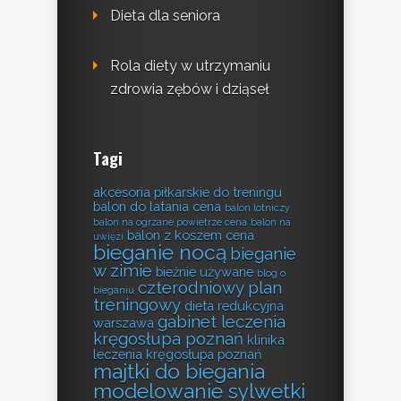
Dieta dla seniora
Rola diety w utrzymaniu
zdrowia zębów i dziąseł
Tagi
akcesoria piłkarskie do treningu
balon do latania cena
balon lotniczy
balon na ogrzane powietrze cena
balon na
balon z koszem cena
uwięzi
bieganie nocą
bieganie
w zimie
bieżnie używane
blog o
czterodniowy plan
bieganiu
treningowy
dieta redukcyjna
gabinet leczenia
warszawa
kręgosłupa poznań
klinika
leczenia kręgosłupa poznań
majtki do biegania
modelowanie sylwetki